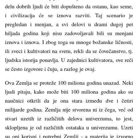
delu dobrih ljudi će biti dopušteno da ostanu, kao seme,
i civilizacija će se iznova razviti. Taj scenario je
pregledan i menjan, a svi delovi u drami dugoj pet
hiljada godina koji nisu zadovoljavali bili su menjani
iznova i iznova. I zbog toga su mnoge božanske ličnosti,
ili sveci i kultivatori na svetu, rekli da se čovečanstvo, tj.
ljudska istorija ponavlja. U zajednici kultivatora, ove reči
se često izgovore i čuju, a razlog je ovaj.
Ova Zemlja se proteže 100 miliona godina unazad. Neki
ljudi pitaju, kako može biti 100 miliona godina ako su
naučnici otkrili da je ona stara između dve i četiri
milijarde godina. Zemlja nije stvorena ni iz čega, već od
stvari uzetih iz različitih delova univerzuma, to jest,
sklopljena je od različitih ostataka u univerzumu. Uzeti
su oni korisni i potrebni Zemlji - a materija je izvorno