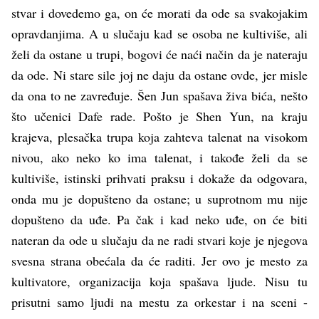
stvar i dovedemo ga, on će morati da ode sa svakojakim
opravdanjima. A u slučaju kad se osoba ne kultiviše, ali
želi da ostane u trupi, bogovi će naći način da je nateraju
da ode. Ni stare sile joj ne daju da ostane ovde, jer misle
da ona to ne zavređuje. Šen Jun spašava živa bića, nešto
što učenici Dafe rade. Pošto je Shen Yun, na kraju
krajeva, plesačka trupa koja zahteva talenat na visokom
nivou, ako neko ko ima talenat, i takođe želi da se
kultiviše, istinski prihvati praksu i dokaže da odgovara,
onda mu je dopušteno da ostane; u suprotnom mu nije
dopušteno da uđe. Pa čak i kad neko uđe, on će biti
nateran da ode u slučaju da ne radi stvari koje je njegova
svesna strana obećala da će raditi. Jer ovo je mesto za
kultivatore, organizacija koja spašava ljude. Nisu tu
prisutni samo ljudi na mestu za orkestar i na sceni -