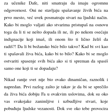
za učenike Dafe, niti smatraju da imaju ogromnu
odgovornost. Oni ne stavljaju spašavanje živih bića na
prvo mesto, već uvek posmatraju stvari na ljudski način.
Kako bi moglo valjati ako stvarima pristupaš na osnovu
toga da li ti se nešto dopada ili ne, ili po nekom osećaju
indignacije koji imaš, ili onom što ti lično želiš da
radiš?! Da li bi božansko biće bilo takvo? Kad bi svi kao
ti spašavali živa bića, kako bi to bilo? Kako bi se moglo
ostvariti spasenje svih bića ako si ti spreman da spasiš
samo one koji ti se dopadaju?
Nikad ranije svet nije bio ovako dinamičan, raznolik i
napredan. Prvi razlog zašto je takav je da bi se sprečilo
da živa bića dobiju Fa u ovakvim uslovima, dok su oko
vas svakojake zanimljive i uzbudljive stvari, koje
pobuđuju ljudske vezanosti. Dok sve oko tebe provocira