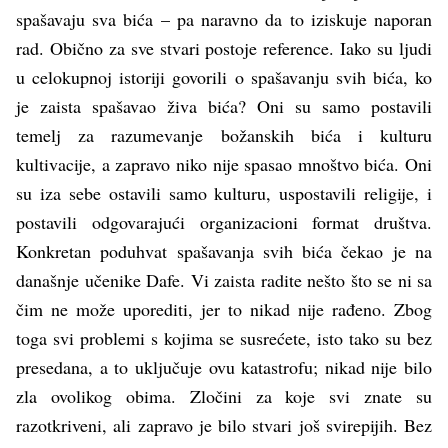
spašavaju sva bića – pa naravno da to iziskuje naporan
rad. Obično za sve stvari postoje reference. Iako su ljudi
u celokupnoj istoriji govorili o spašavanju svih bića, ko
je zaista spašavao živa bića? Oni su samo postavili
temelj za razumevanje božanskih bića i kulturu
kultivacije, a zapravo niko nije spasao mnoštvo bića. Oni
su iza sebe ostavili samo kulturu, uspostavili religije, i
postavili odgovarajući organizacioni format društva.
Konkretan poduhvat spašavanja svih bića čekao je na
današnje učenike Dafe. Vi zaista radite nešto što se ni sa
čim ne može uporediti, jer to nikad nije rađeno. Zbog
toga svi problemi s kojima se susrećete, isto tako su bez
presedana, a to uključuje ovu katastrofu; nikad nije bilo
zla ovolikog obima. Zločini za koje svi znate su
razotkriveni, ali zapravo je bilo stvari još svirepijih. Bez