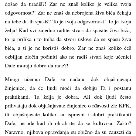
došao da uradiš?! Zar ne znaš koliko je velika tvoja
odgovornost?! Zar ne znaš da nebrojena živa bića čekaju
na tebe da ih spasiš? To je tvoja odgovornost! To je tvoja
želja! Kad svi zajedno radite stvari da spasite živa bića,
to je prilika i to treba da stvori uslove da se spasu živa
bića, a ti je ne koristiš dobro. Zar ne znaš koliko ćeš
ozbiljan zločin počiniti ako ne radiš stvari koje učenici
Dafe moraju dobro da rade?!
Mnogi učenici Dafe se nadaju, dok objašnjavaju
činjenice, da će ljudi moći da dobiju Fa i postanu
praktikanti. Ta želja je dobra. Ali dok ljudi često
prihvataju dok objašnjavate činjenice o rđavosti zle KPK,
ili objašnjavate koliko su ispravni i dobri praktikanti
Dafe, ne ide kad ih ohrabrite da se kultivišu. Zašto?
Naravno, njihova opravdanja su obično da su zauzeti da