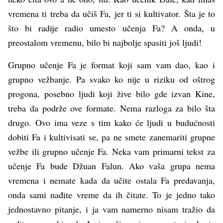
vremena ti treba da učiš Fa, jer ti si kultivator. Šta je to
što bi radije radio umesto učenja Fa? A onda, u
preostalom vremenu, bilo bi najbolje spasiti još ljudi!
Grupno učenje Fa je format koji sam vam dao, kao i
grupno vežbanje. Pa svako ko nije u riziku od oštrog
progona, posebno ljudi koji žive bilo gde izvan Kine,
treba da podrže ove formate. Nema razloga za bilo šta
drugo. Ovo ima veze s tim kako će ljudi u budućnosti
dobiti Fa i kultivisati se, pa ne smete zanemariti grupne
vežbe ili grupno učenje Fa. Neka vam primarni tekst za
učenje Fa bude Džuan Falun. Ako vaša grupa nema
vremena i nemate kada da učite ostala Fa predavanja,
onda sami nađite vreme da ih čitate. To je jedno tako
jednostavno pitanje, i ja vam namerno nisam tražio da