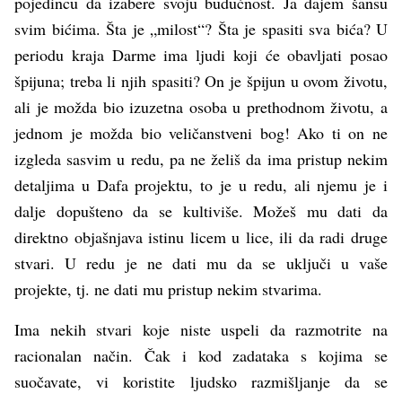
pojedincu da izabere svoju budućnost. Ja dajem šansu
svim bićima. Šta je „milost“? Šta je spasiti sva bića? U
periodu kraja Darme ima ljudi koji će obavljati posao
špijuna; treba li njih spasiti? On je špijun u ovom životu,
ali je možda bio izuzetna osoba u prethodnom životu, a
jednom je možda bio veličanstveni bog! Ako ti on ne
izgleda sasvim u redu, pa ne želiš da ima pristup nekim
detaljima u Dafa projektu, to je u redu, ali njemu je i
dalje dopušteno da se kultiviše. Možeš mu dati da
direktno objašnjava istinu licem u lice, ili da radi druge
stvari. U redu je ne dati mu da se uključi u vaše
projekte, tj. ne dati mu pristup nekim stvarima.
Ima nekih stvari koje niste uspeli da razmotrite na
racionalan način. Čak i kod zadataka s kojima se
suočavate, vi koristite ljudsko razmišljanje da se