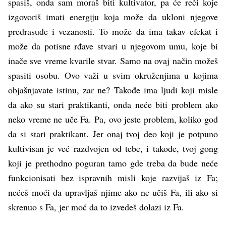
spasiš, onda sam moraš biti kultivator, pa će reči koje
izgovoriš imati energiju koja može da ukloni njegove
predrasude i vezanosti. To može da ima takav efekat i
može da potisne rđave stvari u njegovom umu, koje bi
inače sve vreme kvarile stvar. Samo na ovaj način možeš
spasiti osobu. Ovo važi u svim okruženjima u kojima
objašnjavate istinu, zar ne? Takođe ima ljudi koji misle
da ako su stari praktikanti, onda neće biti problem ako
neko vreme ne uče Fa. Pa, ovo jeste problem, koliko god
da si stari praktikant. Jer onaj tvoj deo koji je potpuno
kultivisan je već razdvojen od tebe, i takođe, tvoj gong
koji je prethodno poguran tamo gde treba da bude neće
funkcionisati bez ispravnih misli koje razvijaš iz Fa;
nećeš moći da upravljaš njime ako ne učiš Fa, ili ako si
skrenuo s Fa, jer moć da to izvedeš dolazi iz Fa.