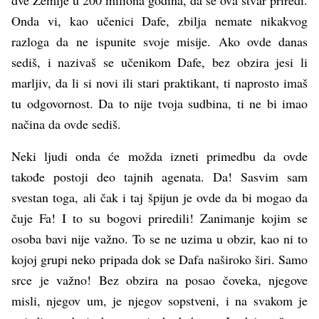
dve Zemlje u 200 miliona godina, da se ova stvar priredi.
Onda vi, kao učenici Dafe, zbilja nemate nikakvog
razloga da ne ispunite svoje misije. Ako ovde danas
sediš, i nazivaš se učenikom Dafe, bez obzira jesi li
marljiv, da li si novi ili stari praktikant, ti naprosto imaš
tu odgovornost. Da to nije tvoja sudbina, ti ne bi imao
načina da ovde sediš.
Neki ljudi onda će možda izneti primedbu da ovde
takođe postoji deo tajnih agenata. Da! Sasvim sam
svestan toga, ali čak i taj špijun je ovde da bi mogao da
čuje Fa! I to su bogovi priredili! Zanimanje kojim se
osoba bavi nije važno. To se ne uzima u obzir, kao ni to
kojoj grupi neko pripada dok se Dafa naširoko širi. Samo
srce je važno! Bez obzira na posao čoveka, njegove
misli, njegov um, je njegov sopstveni, i na svakom je