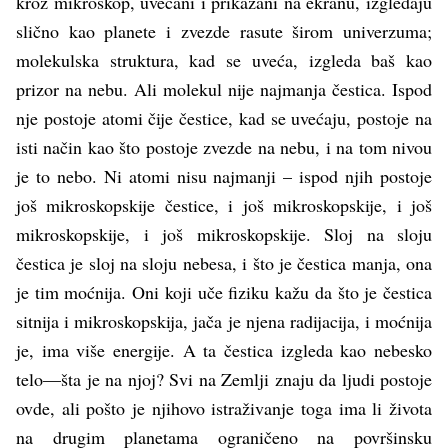
kroz mikroskop, uvećani i prikazani na ekranu, izgledaju
slično kao planete i zvezde rasute širom univerzuma;
molekulska struktura, kad se uveća, izgleda baš kao
prizor na nebu. Ali molekul nije najmanja čestica. Ispod
nje postoje atomi čije čestice, kad se uvećaju, postoje na
isti način kao što postoje zvezde na nebu, i na tom nivou
je to nebo. Ni atomi nisu najmanji – ispod njih postoje
još mikroskopskije čestice, i još mikroskopskije, i još
mikroskopskije, i još mikroskopskije. Sloj na sloju
čestica je sloj na sloju nebesa, i što je čestica manja, ona
je tim moćnija. Oni koji uče fiziku kažu da što je čestica
sitnija i mikroskopskija, jača je njena radijacija, i moćnija
je, ima više energije. A ta čestica izgleda kao nebesko
telo—šta je na njoj? Svi na Zemlji znaju da ljudi postoje
ovde, ali pošto je njihovo istraživanje toga ima li života
na drugim planetama ograničeno na površinsku