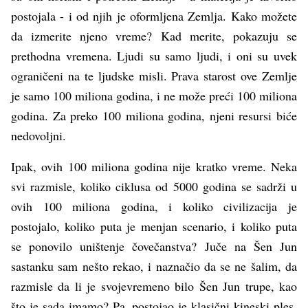
postojala - i od njih je oformljena Zemlja. Kako možete
da izmerite njeno vreme? Kad merite, pokazuju se
prethodna vremena. Ljudi su samo ljudi, i oni su uvek
ograničeni na te ljudske misli. Prava starost ove Zemlje
je samo 100 miliona godina, i ne može preći 100 miliona
godina. Za preko 100 miliona godina, njeni resursi biće
nedovoljni.
Ipak, ovih 100 miliona godina nije kratko vreme. Neka
svi razmisle, koliko ciklusa od 5000 godina se sadrži u
ovih 100 miliona godina, i koliko civilizacija je
postojalo, koliko puta je menjan scenario, i koliko puta
se ponovilo uništenje čovečanstva? Juče na Šen Jun
sastanku sam nešto rekao, i naznačio da se ne šalim, da
razmisle da li je svojevremeno bilo Šen Jun trupe, kao
što je sada imamo? Pa, postojao je klasični kineski ples,