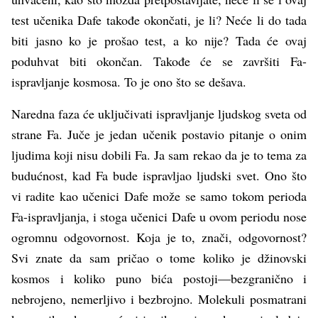
test učenika Dafe takođe okončati, je li? Neće li do tada
biti jasno ko je prošao test, a ko nije? Tada će ovaj
poduhvat biti okončan. Takođe će se završiti Fa-
ispravljanje kosmosa. To je ono što se dešava.
Naredna faza će uključivati ispravljanje ljudskog sveta od
strane Fa. Juče je jedan učenik postavio pitanje o onim
ljudima koji nisu dobili Fa. Ja sam rekao da je to tema za
budućnost, kad Fa bude ispravljao ljudski svet. Ono što
vi radite kao učenici Dafe može se samo tokom perioda
Fa-ispravljanja, i stoga učenici Dafe u ovom periodu nose
ogromnu odgovornost. Koja je to, znači, odgovornost?
Svi znate da sam pričao o tome koliko je džinovski
kosmos i koliko puno bića postoji—bezgranično i
nebrojeno, nemerljivo i bezbrojno. Molekuli posmatrani