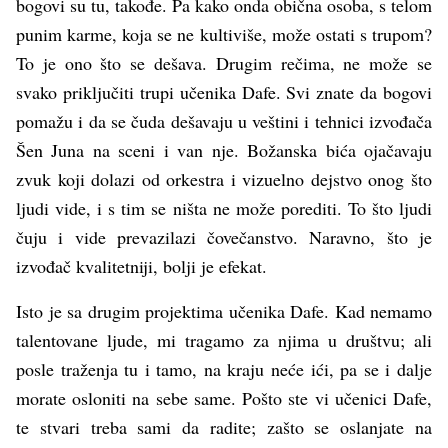
bogovi su tu, takođe. Pa kako onda obična osoba, s telom
punim karme, koja se ne kultiviše, može ostati s trupom?
To je ono što se dešava. Drugim rečima, ne može se
svako priključiti trupi učenika Dafe. Svi znate da bogovi
pomažu i da se čuda dešavaju u veštini i tehnici izvođača
Šen Juna na sceni i van nje. Božanska bića ojačavaju
zvuk koji dolazi od orkestra i vizuelno dejstvo onog što
ljudi vide, i s tim se ništa ne može porediti. To što ljudi
čuju i vide prevazilazi čovečanstvo. Naravno, što je
izvođač kvalitetniji, bolji je efekat.
Isto je sa drugim projektima učenika Dafe. Kad nemamo
talentovane ljude, mi tragamo za njima u društvu; ali
posle traženja tu i tamo, na kraju neće ići, pa se i dalje
morate osloniti na sebe same. Pošto ste vi učenici Dafe,
te stvari treba sami da radite; zašto se oslanjate na