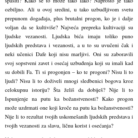
spasiti? Kako se to može tako lako? Naprosto je tako
ozbiljno. Ali u ovoj sredini, u tako uzbudljivom svetu
prepunom događaja, plus brutalni progon, ko je i dalje
voljan da se kultiviše? Najveća prepreka kultivaciji su
ljudske vezanosti. Ljudska bića imaju toliko puno
ljudskih predstava i vezanosti, a u to su uvučeni čak i
neki učenici Dafe koji nisu marljivi. Oni su zaboravili
svoj sopstveni zavet i osećaj uzbuđenja koji su imali kad
su dobili Fa. Ti si progonjen – ko te progoni? Nisu li to
ljudi? Nisu li to doživeli mnogi sledbenici bogova kroz
celokupnu istoriju? Šta želiš da dobiješ? Nije li to
Ispunjenje na putu ka božanstvenosti? Kako progon
može uzdrmati one koji kroče na putu ka božanstvenosti?
Nije li to rezultat tvojih uskomešanih ljudskih predstava i
tvojih vezanosti za slavu, ličnu korist i osećanja?