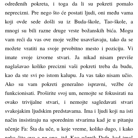
određenih pokreta, i toga da li su pokreti pomalo
neprecizni. Pre nego što će postati ljudi, oni među vama
koji ovde sede došli su iz Buda-škole, Tao-škole, a
mnogi su bili razne druge vrste božanskih bića. Mogu
vam reći da vas ove moje vežbe usavršavaju, tako da se
možete vratiti na svoje prvobitno mesto i poziciju. Vi
imate svoje izvorne stvari. Ja nikad nisam previše
naglašavao koliko precizni vaši pokreti treba da budu,
kao da ste svi po istom kalupu. Ja vas tako nisam učio.
Ako su vam pokreti generalno ispravni, vežbe će
funkcionisati. Proširite svoj um, nemojte se fokusirati na
ovako trivijalne stvari, i nemojte sagledavati stvari
svakojakim ljudskim predstavama. Ima i ljudi koji na isti
način insistiraju na sporednim stvarima kad je u pitanju
učenje Fa: Šta da uče, u koje vreme, koliko dugo, i kako
neko čita ovo a ne ono, itd. Kao učenik Dafe, kad imaš