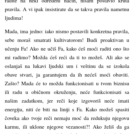
radite na neki određeni način, nisam postavio kruta
pravila. A vi ipak insistirate da se takva pravila nametnu
ljudima!
Mada, ima jedno: iako nismo postavili konkretna pravila,
sebe moraš smatrati kultivatorom! Budi proaktivan u
učenju Fa! Ako ne učiš Fa, kako ćeš moći raditi ono što
mi radimo? Možda ćeš reći da ti to možeš. Ali ako se
oslanjaš na lukavi ljudski um i veštinu da se izokola
obave stvari, ja garantujem da ih nećeš moći obaviti.
Zašto? Mada će to možda funkcionisati u tvom biznisu
ili radu u običnom okruženju, neće funkcionisati sa
našim zadatkom, jer reči koje izgovoriš neće imati
energiju, niti će biti na liniji s Fa. Kako možeš spasiti
čoveka ako tvoje reči nemaju moć da redukuju njegovu
karmu, ili uklone njegove vezanosti?! Ako želiš da ga