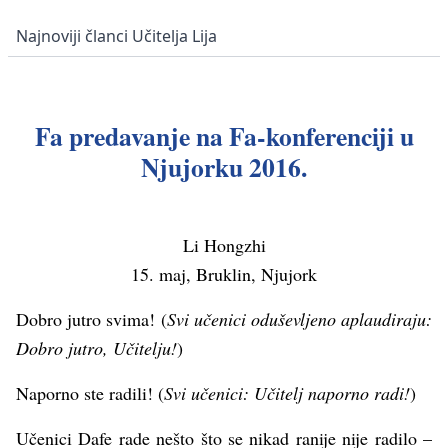
Najnoviji članci Učitelja Lija
Fa predavanje na Fa-konferenciji u
Njujorku 2016.
Li Hongzhi
15. maj, Bruklin, Njujork
Dobro jutro svima! (
Svi učenici oduševljeno aplaudiraju:
Dobro jutro, Učitelju!
)
Naporno ste radili! (
Svi učenici: Učitelj naporno radi!
)
Učenici Dafe rade nešto što se nikad ranije nije radilo –