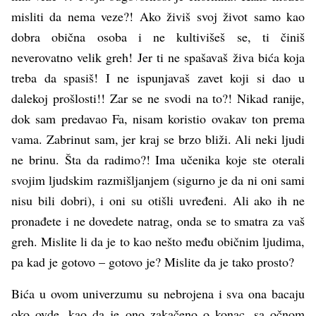
misliti da nema veze?! Ako živiš svoj život samo kao
dobra obična osoba i ne kultivišeš se, ti činiš
neverovatno velik greh! Jer ti ne spašavaš živa bića koja
treba da spasiš! I ne ispunjavaš zavet koji si dao u
dalekoj prošlosti!! Zar se ne svodi na to?! Nikad ranije,
dok sam predavao Fa, nisam koristio ovakav ton prema
vama. Zabrinut sam, jer kraj se brzo bliži. Ali neki ljudi
ne brinu. Šta da radimo?! Ima učenika koje ste oterali
svojim ljudskim razmišljanjem (sigurno je da ni oni sami
nisu bili dobri), i oni su otišli uvređeni. Ali ako ih ne
pronađete i ne dovedete natrag, onda se to smatra za vaš
greh. Mislite li da je to kao nešto među običnim ljudima,
pa kad je gotovo – gotovo je? Mislite da je tako prosto?
Bića u ovom univerzumu su nebrojena i sva ona bacaju
oko ovde, kao da je ono zakačeno o konac, sa očnom