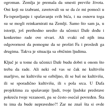
ogroman. Zemlja je premala da smesti previše života.
Oni koji su izabrani, zavetovali su se da će mi pomoći u
Fa-ispravljanju i spašavanju svih bića, i na osnovu toga
su se mogli reinkarnirati na Zemlji. Samo što sam ja, u
istoriji, još prethodno uredio da učenici Dafe dođu i
konkretno rade ove stvari. Ali svaki od njih ima
odgovornost da pomogne da se proširi Fa i prosledi ga
drugima. Takva je situacija sa običnim ljudima.
Ključ je u tome da učenici Dafe budu dobri u onom što
treba da rade. Ali neki od vas se čak ne kultivišu
marljivo, ne kultivišu se ozbiljno, ili se baš ne kultivišu,
ili se sporadično kultivišu, ili s pola srca. U Dafa
projektima za spašavanje ljudi, tvoje ljudske predstave
pokreću tvoje vezanosti, pa se često osećaš povređen. Šta
tu ima da bude nepravedno?! Zar ne znaš šta si ovde