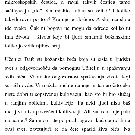
mikroskopskih čestica, a ravni takvih čestica tamo
sačinjavaju „tlo“, šta mislite koliko su veliki? I koliko
takvih ravni postoji? Krajnje je složeno. A sloj iza sloja
ide ovako. Čak ni bogovi ne mogu da odrede koliko tu
ima života – života koje bi ljudi smatrali božanskim;
toliko je velik njihov broj.
Učenici Dafe su božanska bića koja su sišla u ljudski
svet s odgovornošću da pomognu Učitelju u spašavanju
svih bića. Vi nosite odgovornost spašavanja života koji
su sišli ovde. Vi možda mislite da nije ništa naročito ako
niste dobri u sopstvenoj kultivaciji, kao što bi bio slučaj
u ranijim oblicima kultivacije. Pa neki ljudi nisu baš
marljivi, nisu posvećeni kultivaciji. Ali zar vam nije palo
na pamet? Sa mnom ste potpisali ugovor kad ste došli na
ovaj svet, zavetujući se da ćete spasiti živa bića. Na