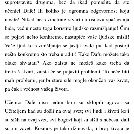
suprotstavite drugima, bez da ikad pomislite da ste
učenici Dafe! Ili koliko je ogromna odgovornost koju
nosite! Nikad ne razmatrate stvari na osnovu spašavanja
bića, već umesto toga koristite ljudsko razmišljanje! Čim
se pojavi nešto konkretno, nastupiće vaše ljudske misli!
Vaše ljudsko razmišljanje se javlja svaki put kad postoji
nešto konkretno što treba uraditi! Kako Dafu možete tako
olako shvatati? Ako zaista ne možeš kako treba da
tretiraš stvari, zaista će se pojaviti problemi. To neće biti
mali problemi, jer bi stare sile mogle okončati vaš život,
pa čak i večnost vašeg života.
Učenici Dafe nisu jedini koji su sklopili ugovor sa
Učiteljem kad su došli na ovaj svet; svi ljudi i životi koji
su sišli na ovaj svet, svi bogovi koji su sišli s nebesa, dali
su mi zavet. Kosmos je tako džinovski, i broj života je