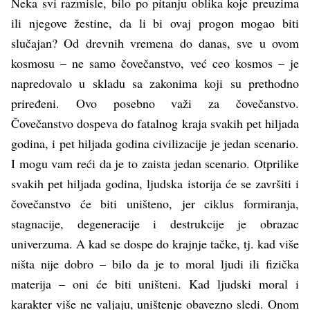
Neka svi razmisle, bilo po pitanju oblika koje preuzima
ili njegove žestine, da li bi ovaj progon mogao biti
slučajan? Od drevnih vremena do danas, sve u ovom
kosmosu – ne samo čovečanstvo, već ceo kosmos – je
napredovalo u skladu sa zakonima koji su prethodno
priređeni. Ovo posebno važi za čovečanstvo.
Čovečanstvo dospeva do fatalnog kraja svakih pet hiljada
godina, i pet hiljada godina civilizacije je jedan scenario.
I mogu vam reći da je to zaista jedan scenario. Otprilike
svakih pet hiljada godina, ljudska istorija će se završiti i
čovečanstvo će biti uništeno, jer ciklus formiranja,
stagnacije, degeneracije i destrukcije je obrazac
univerzuma. A kad se dospe do krajnje tačke, tj. kad više
ništa nije dobro – bilo da je to moral ljudi ili fizička
materija – oni će biti uništeni. Kad ljudski moral i
karakter više ne valjaju, uništenje obavezno sledi. Onom