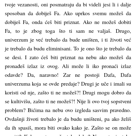
tvoje vezanosti, oni posmatraju da bi videli jesi li i dalje
sposoban da dobiješ Fa. Ako uprkos svemu možeš da
dobiješ Fa, onda ćeš biti priznat. Ako ne možeš dobiti
Fa, to je zbog toga što ti sam ne valjaš. Drugo,
univerzum je već trebalo da bude uništen, i ti životi već
je trebalo da budu eliminisani. To je ono što je trebalo da
se desi. I zato ćeš biti priznat na nebu ako možeš da
pronađeš izlaz iz ovog. Ali može li iko pronaći izlaz
odavde? Da, naravno! Zar ne postoji Dafa, Dafa
univerzuma koja se ovde predaje? Drugi je uče i imali su
koristi od nje, zašto ti ne možeš?! Drugi mogu dobro da
se kultivišu, zašto ti ne možeš?! Nije li ovo tvoj sopstveni
problem? Bićima na nebu ovo izgleda sasvim pravedno.
Ovdašnji životi trebalo je da budu uništeni, pa ako želiš
da ih spasiš, mora biti ovako kako je. Zašto se on može