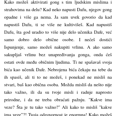
Kako možeš aktivirati gong s tim ljudskim mislima i
strahovima na delu? Kad neko napusti Dafu, njegov gong
opadne i više ga nema. Ja sam uvek govorio da kad
napustiš Dafu, ti se više ne kultivišeš. Kad napustiš
Dafu, šta god uradio to više nije delo učenika Dafe, već
samo dobro delo obične osobe. I nećeš dostići
Ispunjenje, samo možeš nakupiti vrlinu. A ako samo
sakupljaš vrlinu bez unapređivanja gonga, onda ćeš
ostati ovde među običnim ljudima. Ti ne spašavaš svoja
bića kao učenik Dafe. Nebrojena bića čekaju na tebe da
ih spasiš, ali ti to ne možeš, i ponekad ne misliš na
stvari, baš kao obična osoba. Možda misliš da nešto nije
tako važno, ili da su tvoje misli i radnje naprosto
prirodne, i da ne treba obraćati pažnju. "Kakve ima
veze? Šta je tu tako važno?" Ali kako to misliš "kakve
ima veze”?! Tvoja odgovornost je enormna! Kako možeš