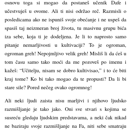
osnovu toga si mogao da postaneš učenik Dafe i
učestvuješ u ovome. Ali ti nisi održao reč. Razmisli o
posledicama ako ne ispuniš svoje obećanje i ne uspeš da
spasiš taj neizmeran broj života, tu masivnu grupu bića
iza sebe, koja ti je dodeljena. Je li to naprosto samo
pitanje nemarljivosti u kultivaciji? To je ogroman,
ogroman greh! Nepojmljivo velik greh! Misliš li da ćeš u
tom času samo tako moći da me pozoveš po imenu i
kažeš: “Učitelju, nisam se dobro kultivisao,” i to će biti
kraj tome? Ko bi tako mogao da te propusti? Da li bi
stare sile? Pored nečeg ovako ogromnog!
Ali neki ljudi zaista nisu marljivi i njihovo ljudsko
razmišljanje je tako jako. Oni sve stvari s kojima se
susreću gledaju ljudskim predstavama, a neki čak nikad
ne baziraju svoje razmišljanje na Fa, niti sebe smatraju