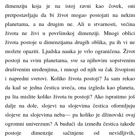
dimenziju koja je na istoj ravni kao čovek, oni
pretpostavljaju da bi život mogao postojati na nekim
planetama, a na drugim ne. Ali u stvarnosti, većina
života ne živi u površinskoj dimenziji. Mnogi oblici
života postoje u dimenzijama drugih oblika, pa ih vi ne
možete opaziti. Ljudska nauka je vrlo ograničena. Život
postoji na svim planetama, sve sa njihovim sopstvenim
društvenim uređenjima, i mnogi od njih su čak živopisni
i napredni svetovi. Koliko života postoji? Ja sam rekao
da kad se jedna čestica uveća, ona izgleda kao planeta,
pa šta mislite koliko života tu postoji? Ako ispratimo još
dalje na dole, slojevi na slojevima čestica oformljuju
slojeve na slojevima neba— pa koliko je džinovski ovaj
ogromni univerzum? A budući da između čestica takođe
postoje dimenzije sačinjene od nevidljivih,