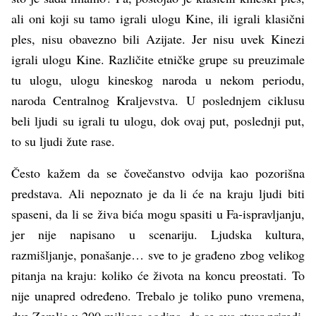
ali oni koji su tamo igrali ulogu Kine, ili igrali klasični
ples, nisu obavezno bili Azijate. Jer nisu uvek Kinezi
igrali ulogu Kine. Različite etničke grupe su preuzimale
tu ulogu, ulogu kineskog naroda u nekom periodu,
naroda Centralnog Kraljevstva. U poslednjem ciklusu
beli ljudi su igrali tu ulogu, dok ovaj put, poslednji put,
to su ljudi žute rase.
Često kažem da se čovečanstvo odvija kao pozorišna
predstava. Ali nepoznato je da li će na kraju ljudi biti
spaseni, da li se živa bića mogu spasiti u Fa-ispravljanju,
jer nije napisano u scenariju. Ljudska kultura,
razmišljanje, ponašanje… sve to je građeno zbog velikog
pitanja na kraju: koliko će života na koncu preostati. To
nije unapred određeno. Trebalo je toliko puno vremena,