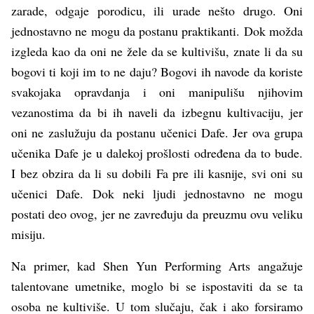
zarade, odgaje porodicu, ili urade nešto drugo. Oni
jednostavno ne mogu da postanu praktikanti. Dok možda
izgleda kao da oni ne žele da se kultivišu, znate li da su
bogovi ti koji im to ne daju? Bogovi ih navode da koriste
svakojaka opravdanja i oni manipulišu njihovim
vezanostima da bi ih naveli da izbegnu kultivaciju, jer
oni ne zaslužuju da postanu učenici Dafe. Jer ova grupa
učenika Dafe je u dalekoj prošlosti određena da to bude.
I bez obzira da li su dobili Fa pre ili kasnije, svi oni su
učenici Dafe. Dok neki ljudi jednostavno ne mogu
postati deo ovog, jer ne zavređuju da preuzmu ovu veliku
misiju.
Na primer, kad Shen Yun Performing Arts angažuje
talentovane umetnike, moglo bi se ispostaviti da se ta
osoba ne kultiviše. U tom slučaju, čak i ako forsiramo