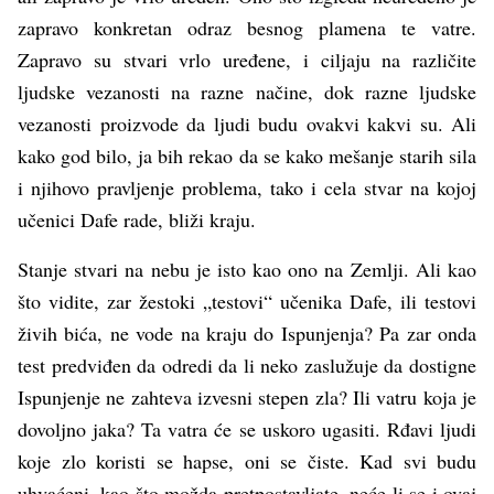
zapravo konkretan odraz besnog plamena te vatre.
Zapravo su stvari vrlo uređene, i ciljaju na različite
ljudske vezanosti na razne načine, dok razne ljudske
vezanosti proizvode da ljudi budu ovakvi kakvi su. Ali
kako god bilo, ja bih rekao da se kako mešanje starih sila
i njihovo pravljenje problema, tako i cela stvar na kojoj
učenici Dafe rade, bliži kraju.
Stanje stvari na nebu je isto kao ono na Zemlji. Ali kao
što vidite, zar žestoki „testovi“ učenika Dafe, ili testovi
živih bića, ne vode na kraju do Ispunjenja? Pa zar onda
test predviđen da odredi da li neko zaslužuje da dostigne
Ispunjenje ne zahteva izvesni stepen zla? Ili vatru koja je
dovoljno jaka? Ta vatra će se uskoro ugasiti. Rđavi ljudi
koje zlo koristi se hapse, oni se čiste. Kad svi budu
uhvaćeni, kao što možda pretpostavljate, neće li se i ovaj