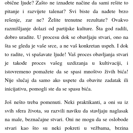
obične ljude? Zašto ne iznađete načine da sami rešite to
pitanje i razvijete talenat? Svi biste da nađete brzo
rešenje, zar ne? Želite trenutne rezultate? Ovakvo
razmišljanje dolazi od partijske kulture. Šta god radili,
dobro uradite. U procesu dok se obavljaju stvari, ono na
šta se gleda je vaše srce, a ne vaš konkretan uspeh. I dok
to radite, vi spašavate ljude! Vaš proces obavljanja stvari
je takođe proces vašeg uzdizanja u kultivaciji, i
istovremeno pomažete da se spasi mnoštvo živih bića!
Nije slučaj da samo ako uspete da obavite zadatak ili
inicijativu, pomogli ste da se spasu bića.
Još nešto treba pomenuti. Neki praktikanti, a oni su iz
svih sfera života, su razvili naviku da stavljaju naglasak
na male, beznačajne stvari. Oni ne mogu da se oslobode
stvari kao što su neki pokreti u vežbama, brzina