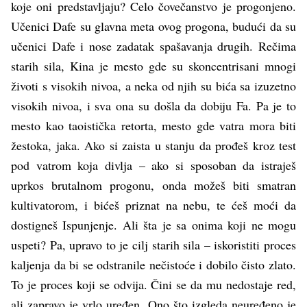
koje oni predstavljaju? Celo čovečanstvo je progonjeno.
Učenici Dafe su glavna meta ovog progona, budući da su
učenici Dafe i nose zadatak spašavanja drugih. Rečima
starih sila, Kina je mesto gde su skoncentrisani mnogi
životi s visokih nivoa, a neka od njih su bića sa izuzetno
visokih nivoa, i sva ona su došla da dobiju Fa. Pa je to
mesto kao taoistička retorta, mesto gde vatra mora biti
žestoka, jaka. Ako si zaista u stanju da prođeš kroz test
pod vatrom koja divlja – ako si sposoban da istraješ
uprkos brutalnom progonu, onda možeš biti smatran
kultivatorom, i bićeš priznat na nebu, te ćeš moći da
dostigneš Ispunjenje. Ali šta je sa onima koji ne mogu
uspeti? Pa, upravo to je cilj starih sila – iskoristiti proces
kaljenja da bi se odstranile nečistoće i dobilo čisto zlato.
To je proces koji se odvija. Čini se da mu nedostaje red,
ali zapravo je vrlo uređen. Ono što izgleda neuređeno je