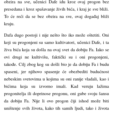
obzira na sve, učenici Dafe idu kroz ovaj progon bez
presedana i kroz spašavanje živih bića, i kraj je sve bliži.
To će reći da se bez obzira na sve, ovaj događaj bliži
kraju.
Dafa dugo postoji i nije nešto što iko može oštetiti. Oni
koji su progonjeni su samo kultivatori, učenici Dafe, i ta
živa bića koja su došla na ovaj svet da dobiju Fa. Iako se
ovi drugi ne kultivišu, faktički su i oni progonjeni,
takođe. Cilj zbog kog su došli bio je da dobiju Fa i budu
spaseni, jer njihovo spasenje će obezbediti budućnost
nebeskim svetovima u kojima su oni ranije vladali, kao i
bićima koja su izvorno imali. Kad veruju lažima
progonitelja ili doprinose progonu, oni gube svoju šansu
da dobiju Fa. Nije li ovo progon čiji ishod može biti
uništenje svih života, kako tih samih ljudi, tako i života