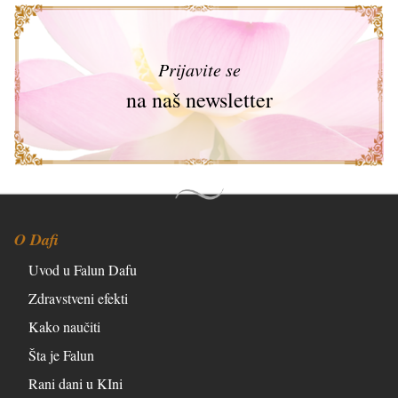
Prijavite se
na naš newsletter
O Dafi
Uvod u Falun Dafu
Zdravstveni efekti
Kako naučiti
Šta je Falun
Rani dani u KIni