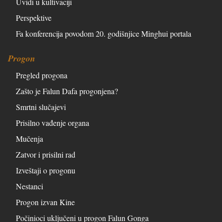
Uvidi u kultivaciji
Perspektive
Fa konferencija povodom 20. godišnjice Minghui portala
Progon
Pregled progona
Zašto je Falun Dafa progonjena?
Smrtni slučajevi
Prisilno vađenje organa
Mučenja
Zatvor i prisilni rad
Izveštaji o progonu
Nestanci
Progon izvan Kine
Počinioci uključeni u progon Falun Gonga