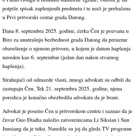
potpiše spisak zaplenjenih predmeta i te noći je prebačena
u Prvi pritvorski centar grada Datong.
Dana 8. septembra 2025. godine, ćerka Čen je pozvana u
Biro za unutrašnju bezbednost grada Datong da preuzme
obaveštenje o njenom pritvoru, u kojem je datum hapšenja
naveden kao 6. septembar (jedan dan nakon stvarnog
hapšenja).
Strahujući od odmazde vlasti, mnogi advokati su odbili da
zastupaju Čen. Tek 21. septembra 2025. godine, njena
porodica je konačno obezbedila advokata da je brani.
Advokat je posetio Čen u pritvorskom centru i saznao da je
čuvar Guo Điađia naložio zatvorenicama Li Siksian i Sun
Junsiang da je tuku. Naredile su joj da gleda TV programe