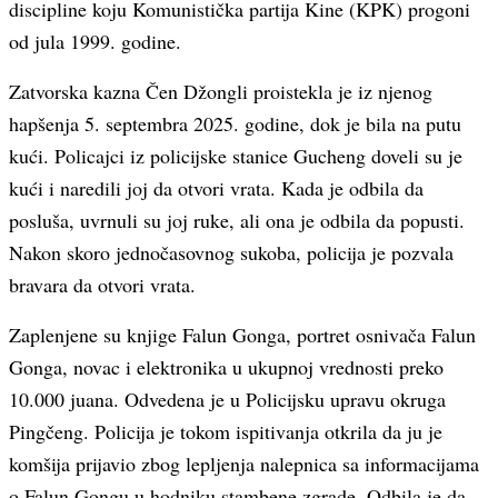
discipline koju Komunistička partija Kine (KPK) progoni
od jula 1999. godine.
Zatvorska kazna Čen Džongli proistekla je iz njenog
hapšenja 5. septembra 2025. godine, dok je bila na putu
kući. Policajci iz policijske stanice Gucheng doveli su je
kući i naredili joj da otvori vrata. Kada je odbila da
posluša, uvrnuli su joj ruke, ali ona je odbila da popusti.
Nakon skoro jednočasovnog sukoba, policija je pozvala
bravara da otvori vrata.
Zaplenjene su knjige Falun Gonga, portret osnivača Falun
Gonga, novac i elektronika u ukupnoj vrednosti preko
10.000 juana. Odvedena je u Policijsku upravu okruga
Pingčeng. Policija je tokom ispitivanja otkrila da ju je
komšija prijavio zbog lepljenja nalepnica sa informacijama
o Falun Gongu u hodniku stambene zgrade. Odbila je da