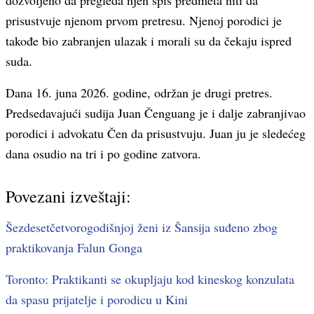
dozvoljeno da pregleda njen spis predmeta niti da
prisustvuje njenom prvom pretresu. Njenoj porodici je
takođe bio zabranjen ulazak i morali su da čekaju ispred
suda.
Dana 16. juna 2026. godine, održan je drugi pretres.
Predsedavajući sudija Juan Čenguang je i dalje zabranjivao
porodici i advokatu Čen da prisustvuju. Juan ju je sledećeg
dana osudio na tri i po godine zatvora.
Povezani izveštaji:
Šezdesetčetvorogodišnjoj ženi iz Šansija suđeno zbog
praktikovanja Falun Gonga
Toronto: Praktikanti se okupljaju kod kineskog konzulata
da spasu prijatelje i porodicu u Kini