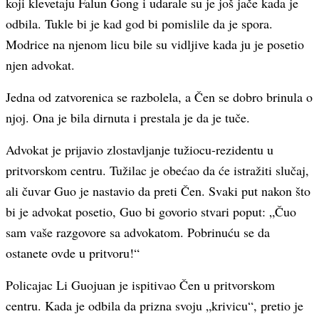
koji klevetaju Falun Gong i udarale su je još jače kada je
odbila. Tukle bi je kad god bi pomislile da je spora.
Modrice na njenom licu bile su vidljive kada ju je posetio
njen advokat.
Jedna od zatvorenica se razbolela, a Čen se dobro brinula o
njoj. Ona je bila dirnuta i prestala je da je tuče.
Advokat je prijavio zlostavljanje tužiocu-rezidentu u
pritvorskom centru. Tužilac je obećao da će istražiti slučaj,
ali čuvar Guo je nastavio da preti Čen. Svaki put nakon što
bi je advokat posetio, Guo bi govorio stvari poput: „Čuo
sam vaše razgovore sa advokatom. Pobrinuću se da
ostanete ovde u pritvoru!“
Policajac Li Guojuan je ispitivao Čen u pritvorskom
centru. Kada je odbila da prizna svoju „krivicu“, pretio je