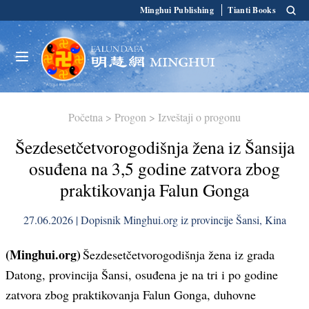
Minghui Publishing
Tianti Books
Početna
>
Progon
>
Izveštaji o progonu
Šezdesetčetvorogodišnja žena iz Šansija
osuđena na 3,5 godine zatvora zbog
praktikovanja Falun Gonga
27.06.2026 | Dopisnik Minghui.org iz provincije Šansi, Kina
(Minghui.org)
Šezdesetčetvorogodišnja žena iz grada
Datong, provincija Šansi, osuđena je na tri i po godine
zatvora zbog praktikovanja Falun Gonga, duhovne