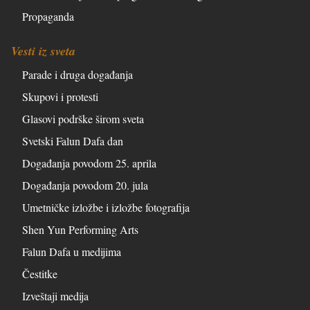
Propaganda
Vesti iz sveta
Parade i druga događanja
Skupovi i protesti
Glasovi podrške širom sveta
Svetski Falun Dafa dan
Događanja povodom 25. aprila
Događanja povodom 20. jula
Umetničke izložbe i izložbe fotografija
Shen Yun Performing Arts
Falun Dafa u medijima
Čestitke
Izveštaji medija