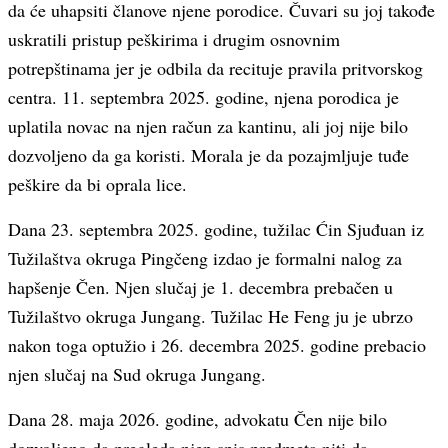
da će uhapsiti članove njene porodice. Čuvari su joj takođe
uskratili pristup peškirima i drugim osnovnim
potrepštinama jer je odbila da recituje pravila pritvorskog
centra. 11. septembra 2025. godine, njena porodica je
uplatila novac na njen račun za kantinu, ali joj nije bilo
dozvoljeno da ga koristi. Morala je da pozajmljuje tuđe
peškire da bi oprala lice.
Dana 23. septembra 2025. godine, tužilac Ćin Sjuđuan iz
Tužilaštva okruga Pingčeng izdao je formalni nalog za
hapšenje Čen. Njen slučaj je 1. decembra prebačen u
Tužilaštvo okruga Jungang. Tužilac He Feng ju je ubrzo
nakon toga optužio i 26. decembra 2025. godine prebacio
njen slučaj na Sud okruga Jungang.
Dana 28. maja 2026. godine, advokatu Čen nije bilo