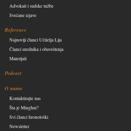
Advokati i sudske tužbe
Svečane izjave
Reference
Najnoviji članci Učitelja Lija
Članci urednika i obaveštenja
Materijali
Podcast
O nama
Kontaktirajte nas
Šta je Minghui?
Svi članci hronološki
Newsletter