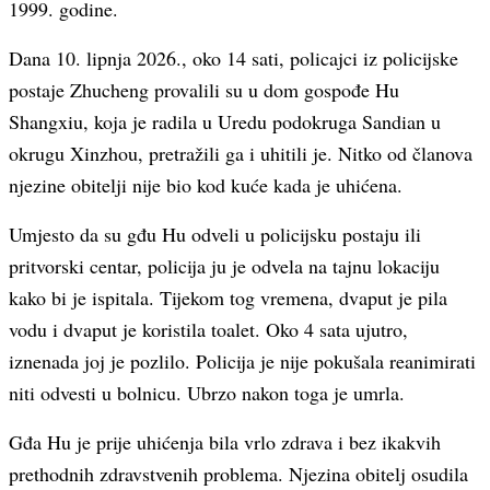
1999. godine.
Dana 10. lipnja 2026., oko 14 sati, policajci iz policijske
postaje Zhucheng provalili su u dom gospođe Hu
Shangxiu, koja je radila u Uredu podokruga Sandian u
okrugu Xinzhou, pretražili ga i uhitili je. Nitko od članova
njezine obitelji nije bio kod kuće kada je uhićena.
Umjesto da su gđu Hu odveli u policijsku postaju ili
pritvorski centar, policija ju je odvela na tajnu lokaciju
kako bi je ispitala. Tijekom tog vremena, dvaput je pila
vodu i dvaput je koristila toalet. Oko 4 sata ujutro,
iznenada joj je pozlilo. Policija je nije pokušala reanimirati
niti odvesti u bolnicu. Ubrzo nakon toga je umrla.
Gđa Hu je prije uhićenja bila vrlo zdrava i bez ikakvih
prethodnih zdravstvenih problema. Njezina obitelj osudila