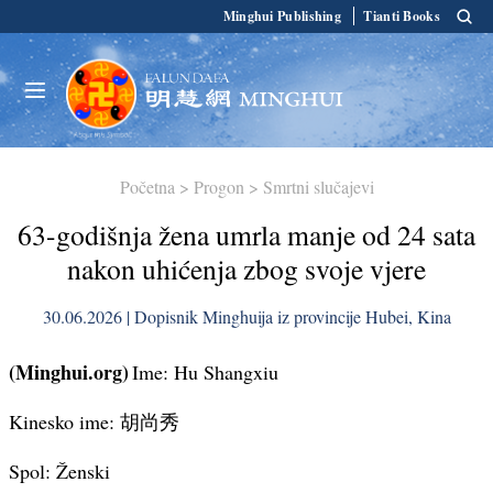
Minghui Publishing
Tianti Books
Početna
>
Progon
>
Smrtni slučajevi
63-godišnja žena umrla manje od 24 sata
nakon uhićenja zbog svoje vjere
30.06.2026 | Dopisnik Minghuija iz provincije Hubei, Kina
(Minghui.org)
Ime: Hu Shangxiu
Kinesko ime: 胡尚秀
Spol: Ženski