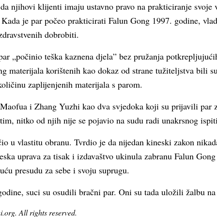
 da njihovi klijenti imaju ustavno pravo na prakticiranje svoje 
 Kada je par počeo prakticirati Falun Gong 1997. godine, vlad
zdravstvenih dobrobiti.
e par „počinio teška kaznena djela” bez pružanja potkrepljujuć
 materijala korištenih kao dokaz od strane tužiteljstva bili su 
količinu zaplijenjenih materijala s parom.
 Maofua i Zhang Yuzhi kao dva svjedoka koji su prijavili par z
m, nitko od njih nije se pojavio na sudu radi unakrsnog ispit
io u vlastitu obranu. Tvrdio je da nijedan kineski zakon nikad
eska uprava za tisak i izdavaštvo ukinula zabranu Falun Gong
juću presudu za sebe i svoju suprugu.
odine, suci su osudili bračni par. Oni su tada uložili žalbu na
org. All rights reserved.