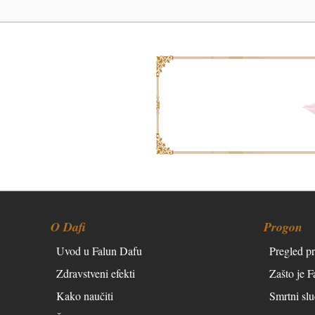
O Dafi
Progon
Uvod u Falun Dafu
Pregled p
Zdravstveni efekti
Zašto je 
Kako naučiti
Smrtni slu