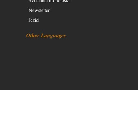
Svi članci hronološki
Newsletter
Jezici
Other Languages