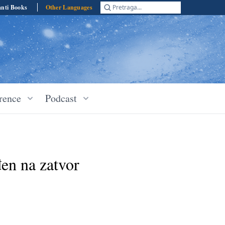
anti Books
Other Languages
Pretraga...
rence
Podcast
en na zatvor