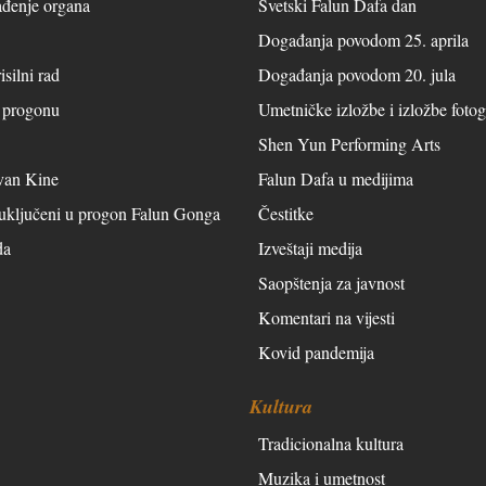
ađenje organa
Svetski Falun Dafa dan
Događanja povodom 25. aprila
isilni rad
Događanja povodom 20. jula
o progonu
Umetničke izložbe i izložbe fotog
Shen Yun Performing Arts
van Kine
Falun Dafa u medijima
 uključeni u progon Falun Gonga
Čestitke
da
Izveštaji medija
Saopštenja za javnost
Komentari na vijesti
Kovid pandemija
Kultura
Tradicionalna kultura
Muzika i umetnost