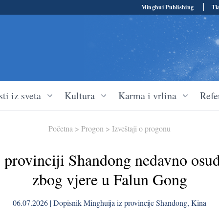
Minghui Publishing
Ti
ti iz sveta
Kultura
Karma i vrlina
Refe
Početna
>
Progon
>
Izveštaji o progonu
u provinciji Shandong nedavno osuđ
zbog vjere u Falun Gong
06.07.2026 | Dopisnik Minghuija iz provincije Shandong, Kina