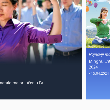
Najnoviji m
Minghui In
2024
- 15.04.2024
etalo me pri učenju Fa