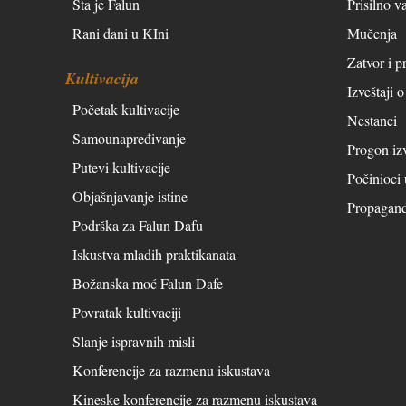
Šta je Falun
Prisilno v
Rani dani u KIni
Mučenja
Zatvor i pr
Kultivacija
Izveštaji 
Početak kultivacije
Nestanci
Samounapređivanje
Progon iz
Putevi kultivacije
Počinioci
Objašnjavanje istine
Propagan
Podrška za Falun Dafu
Iskustva mladih praktikanata
Božanska moć Falun Dafe
Povratak kultivaciji
Slanje ispravnih misli
Konferencije za razmenu iskustava
Kineske konferencije za razmenu iskustava