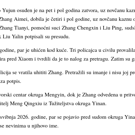
 Yujun osuđen je na pet i pol godina zatvora, uz novčanu ka
hang Aimei, dobila je četiri i pol godine, uz novčanu kaznu 
 Zhang Tianyi, pomoćni suci Zhang Chengxin i Liu Ping, su
k Liu Yalin potpisali su presudu.
odine, par je uhićen kod kuće. Tri policajca u civilu provalil
a pred Xiaom i tvrdili da je to nalog za pretragu. Zatim su g
ija se vratila uhititi Zhang. Pretražili su imanje i nisu joj pr
za potpis.
tvorski centar okruga Mengyin, dok je Zhang odvedena u pritvo
žitelj Meng Qingxiu iz Tužiteljstva okruga Yinan.
. svibnja 2026. godine, par se pojavio pred sudom okruga Yin
 se nevinima u njihovo ime.