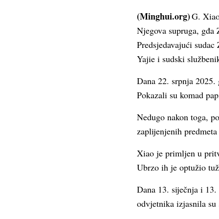
(Minghui.org)
G. Xiao
Njegova supruga, gđa Z
Predsjedavajući sudac
Yajie i sudski službeni
Dana 22. srpnja 2025. g
Pokazali su komad papir
Nedugo nakon toga, polic
zaplijenjenih predmeta 
Xiao je primljen u pri
Ubrzo ih je optužio tu
Dana 13. siječnja i 13
odvjetnika izjasnila su