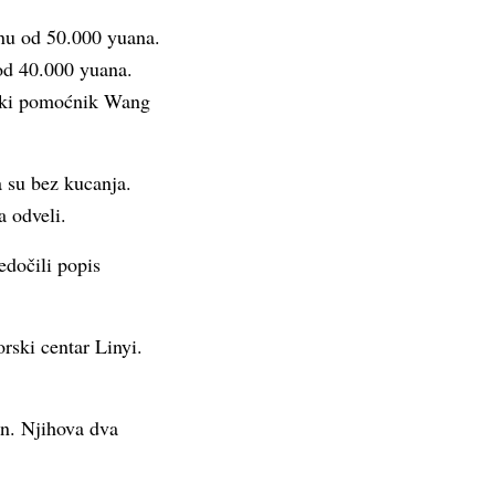
znu od 50.000 yuana.
od 40.000 yuana.
dski pomoćnik Wang
a su bez kucanja.
a odveli.
edočili popis
rski centar Linyi.
an. Njihova dva