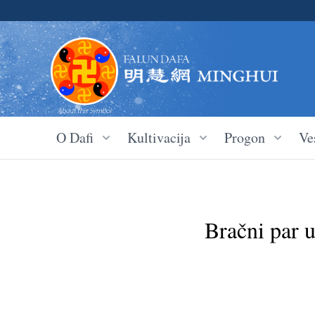
O Dafi
Kultivacija
Progon
Ves
Bračni par 