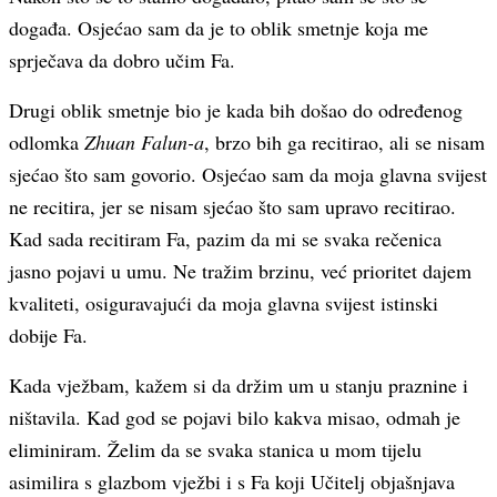
događa. Osjećao sam da je to oblik smetnje koja me
sprječava da dobro učim Fa.
Drugi oblik smetnje bio je kada bih došao do određenog
odlomka
Zhuan Falun-a
, brzo bih ga recitirao, ali se nisam
sjećao što sam govorio. Osjećao sam da moja glavna svijest
ne recitira, jer se nisam sjećao što sam upravo recitirao.
Kad sada recitiram Fa, pazim da mi se svaka rečenica
jasno pojavi u umu. Ne tražim brzinu, već prioritet dajem
kvaliteti, osiguravajući da moja glavna svijest istinski
dobije Fa.
Kada vježbam, kažem si da držim um u stanju praznine i
ništavila. Kad god se pojavi bilo kakva misao, odmah je
eliminiram. Želim da se svaka stanica u mom tijelu
asimilira s glazbom vježbi i s Fa koji Učitelj objašnjava