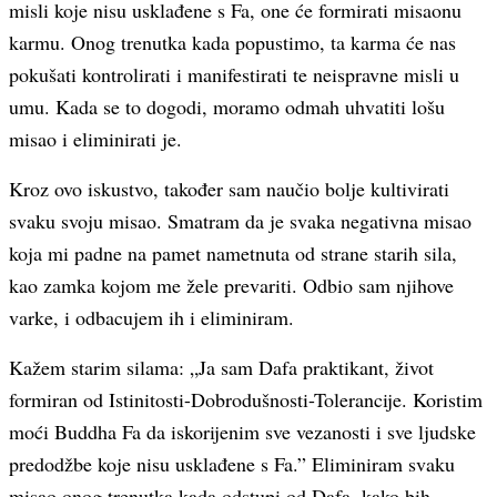
misli koje nisu usklađene s Fa, one će formirati misaonu
karmu. Onog trenutka kada popustimo, ta karma će nas
pokušati kontrolirati i manifestirati te neispravne misli u
umu. Kada se to dogodi, moramo odmah uhvatiti lošu
misao i eliminirati je.
Kroz ovo iskustvo, također sam naučio bolje kultivirati
svaku svoju misao. Smatram da je svaka negativna misao
koja mi padne na pamet nametnuta od strane starih sila,
kao zamka kojom me žele prevariti. Odbio sam njihove
varke, i odbacujem ih i eliminiram.
Kažem starim silama: „Ja sam Dafa praktikant, život
formiran od Istinitosti-Dobrodušnosti-Tolerancije. Koristim
moći Buddha Fa da iskorijenim sve vezanosti i sve ljudske
predodžbe koje nisu usklađene s Fa.” Eliminiram svaku
misao onog trenutka kada odstupi od Dafa, kako bih