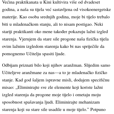
Većina praktikanata u Kini kultivira više od dvadeset
godina, a naša su tijela već sastavljena od visokoenergetske
materije. Kao osoba srednjih godina, moje bi tijelo trebalo
biti u mladenačkom stanju, ali to nisam postigao. Neki
stariji praktikanti oko mene također pokazuju lažni izgled
starenja. Vjerujem da stare sile progone naša fizička tijela
ovim lažnim izgledom starenja kako bi nas spriječile da
pomognemo Učitelju spasiti ljude.
Odbijam priznati bilo koji njihov aranžman. Slijedim samo
Učiteljeve aranžmane za nas—a to je mladenačko fizičko
stanje. Kad god šaljem ispravne misli, dodajem specifičnu
misao: „Eliminirajte sve zle elemente koji koriste lažni
izgled starenja da progone moje tijelo i ometaju moju
sposobnost spašavanja ljudi. Eliminirajte mehanizam
starenja koji su stare sile usadile u moje tijelo.” Potpuno