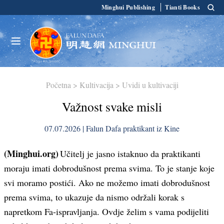
Minghui Publishing
Tianti Books
Početna
>
Kultivacija
>
Uvidi u kultivaciji
Važnost svake misli
07.07.2026 | Falun Dafa praktikant iz Kine
(Minghui.org)
Učitelj je jasno istaknuo da praktikanti
moraju imati dobrodušnost prema svima. To je stanje koje
svi moramo postići. Ako ne možemo imati dobrodušnost
prema svima, to ukazuje da nismo održali korak s
napretkom Fa-ispravljanja. Ovdje želim s vama podijeliti