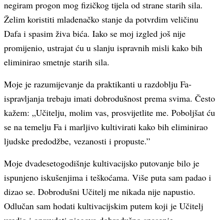
negiram progon mog fizičkog tijela od strane starih sila.
Želim koristiti mladenačko stanje da potvrdim veličinu
Dafa i spasim živa bića. Iako se moj izgled još nije
promijenio, ustrajat ću u slanju ispravnih misli kako bih
eliminirao smetnje starih sila.
Moje je razumijevanje da praktikanti u razdoblju Fa-
ispravljanja trebaju imati dobrodušnost prema svima. Često
kažem: „Učitelju, molim vas, prosvijetlite me. Poboljšat ću
se na temelju Fa i marljivo kultivirati kako bih eliminirao
ljudske predodžbe, vezanosti i propuste.”
Moje dvadesetogodišnje kultivacijsko putovanje bilo je
ispunjeno iskušenjima i teškoćama. Više puta sam padao i
dizao se. Dobrodušni Učitelj me nikada nije napustio.
Odlučan sam hodati kultivacijskim putem koji je Učitelj