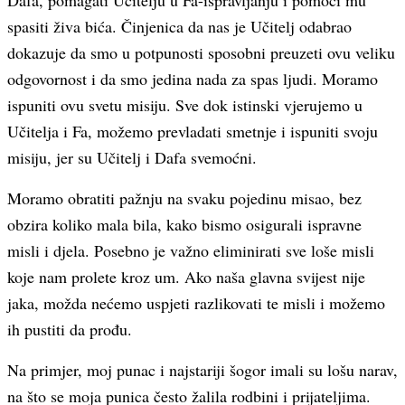
Dafa, pomagati Učitelju u Fa-ispravljanju i pomoći mu
spasiti živa bića. Činjenica da nas je Učitelj odabrao
dokazuje da smo u potpunosti sposobni preuzeti ovu veliku
odgovornost i da smo jedina nada za spas ljudi. Moramo
ispuniti ovu svetu misiju. Sve dok istinski vjerujemo u
Učitelja i Fa, možemo prevladati smetnje i ispuniti svoju
misiju, jer su Učitelj i Dafa svemoćni.
Moramo obratiti pažnju na svaku pojedinu misao, bez
obzira koliko mala bila, kako bismo osigurali ispravne
misli i djela. Posebno je važno eliminirati sve loše misli
koje nam prolete kroz um. Ako naša glavna svijest nije
jaka, možda nećemo uspjeti razlikovati te misli i možemo
ih pustiti da prođu.
Na primjer, moj punac i najstariji šogor imali su lošu narav,
na što se moja punica često žalila rodbini i prijateljima.