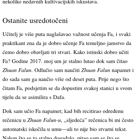
nekoliko nedavnih kultivacijskih iskustava.
Ostanite usredotočeni
Učitelj je više puta naglašavao važnost učenja Fa, i svaki
praktikant zna da je dobro učenje Fa temeljno jamstvo da
ćemo dobro obavljati tri stvari. Kako istinski dobro učiti
Fa? Godine 2017. moj um je stalno lutao dok sam čitao
Zhuan Falun
. Odlučio sam naučiti
Zhuan Falun
napamet i
do sada sam ga naučio više od deset puta. Prije nego što
čitam Fa, podsjetim se da dopustim svakoj stanici u svom
tijelu da se asimilira s Dafa.
Dok sam učio Fa napamet; kad bih recitirao određenu
rečenicu u
Zhuan Falun-u
, „sljedeća” rečenica bi mi često
automatski iskočila u umu—ali to nije bio stvarni tekst.
Nakon što se to stalno događalo, pitao sam se što se