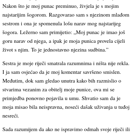
Nakon što je moj punac preminuo, živjela je s mojim
najstarijim šogorom. Razgovarao sam s njezinom mlađom
sestrom i ona je spomenula lošu narav mog najstarijeg
šogora. Ležerno sam primijetio: „Moj punac je imao još
goru narav od njega, a ipak je moja punica provela cijeli
život s njim. To je jednostavno njezina sudbina.”
Sestra je moje riječi smatrala razumnima i ništa nije rekla.
I ja sam osjećao da je moj komentar savršeno smislen.
Međutim, dok sam gledao unutra kako bih razmislio o
stvarima vezanim za obitelj moje punice, ova mi se
primjedba ponovno pojavila u umu. Shvatio sam da je
moja misao bila neispravna, noseći dašak uživanja u tuđoj
nesreći.
Sada razumijem da ako ne ispravimo odmah svoje riječi ili