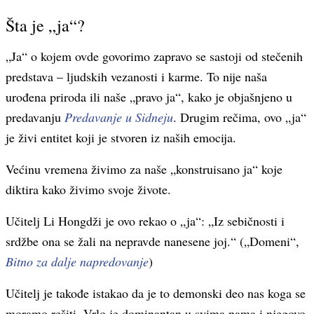
Šta je „ja“?
„Ja“ o kojem ovde govorimo zapravo se sastoji od stečenih
predstava – ljudskih vezanosti i karme. To nije naša
urođena priroda ili naše „pravo ja“, kako je objašnjeno u
predavanju
Predavanje u Sidneju
. Drugim rečima, ovo „ja“
je živi entitet koji je stvoren iz naših emocija.
Većinu vremena živimo za naše „konstruisano ja“ koje
diktira kako živimo svoje živote.
Učitelj Li Hongdži je ovo rekao o „ja“: „Iz sebičnosti i
srdžbe ona se žali na nepravde nanesene joj.“ („Domeni“,
Bitno za dalje napredovanje
)
Učitelj je takođe istakao da je to demonski deo nas koga se
moramo rešiti. Vrlo je dominantan u svima nama i njegovo