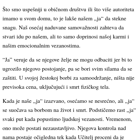
Što smo uspešniji u običnom društvu ili što više autoriteta
imamo u svom domu, to je lakše našem „ja“ da stekne
snagu. Naš osećaj naduvane samovažnosti zahteva da
stvari idu po našem, ali to samo doprinosi našoj karmi i
našim emocionalnim vezanostima.
“Ja” veruje da se njegove želje ne mogu odbaciti jer bi to
ugrozilo njegovo postojanje, pa se bori svim silama da se
zaštiti. U svojoj žestokoj borbi za samoodržanje, ništa nije
previsoka cena, uključujući i smrt fizičkog tela.
Kada je naše „ja“ izazvano, osećamo se nesrećno, ali „ja“
se suočava sa borbom na život i smrt. Podstičemo rast „ja“
svaki put kada popustimo ljudskoj vezanosti. Vremenom,
ono može postati nezaustavljivo. Njegova kontrola nad
nama postaje očigledna tek kada Učitelj proceni da je