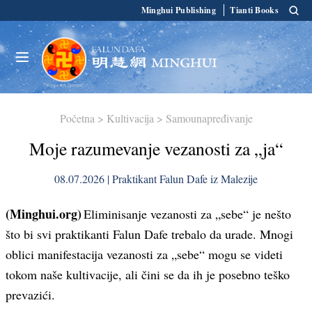
Minghui Publishing
Tianti Books
Početna
>
Kultivacija
>
Samounapređivanje
Moje razumevanje vezanosti za „ja“
08.07.2026 | Praktikant Falun Dafe iz Malezije
(Minghui.org)
Eliminisanje vezanosti za „sebe“ je nešto
što bi svi praktikanti Falun Dafe trebalo da urade. Mnogi
oblici manifestacija vezanosti za „sebe“ mogu se videti
tokom naše kultivacije, ali čini se da ih je posebno teško
prevazići.