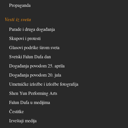
Propaganda
Vesti iz sveta
Parade i druga događanja
Skupovi i protesti
Glasovi podrške širom sveta
Svetski Falun Dafa dan
Događanja povodom 25. aprila
Događanja povodom 20. jula
Umetničke izložbe i izložbe fotografija
Shen Yun Performing Arts
Falun Dafa u medijima
Čestitke
Izveštaji medija