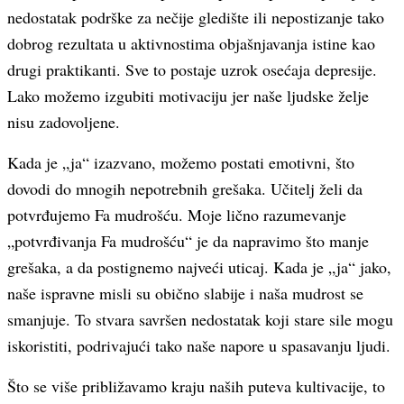
nedostatak podrške za nečije gledište ili nepostizanje tako
dobrog rezultata u aktivnostima objašnjavanja istine kao
drugi praktikanti. Sve to postaje uzrok osećaja depresije.
Lako možemo izgubiti motivaciju jer naše ljudske želje
nisu zadovoljene.
Kada je „ja“ izazvano, možemo postati emotivni, što
dovodi do mnogih nepotrebnih grešaka. Učitelj želi da
potvrđujemo Fa mudrošću. Moje lično razumevanje
„potvrđivanja Fa mudrošću“ je da napravimo što manje
grešaka, a da postignemo najveći uticaj. Kada je „ja“ jako,
naše ispravne misli su obično slabije i naša mudrost se
smanjuje. To stvara savršen nedostatak koji stare sile mogu
iskoristiti, podrivajući tako naše napore u spasavanju ljudi.
Što se više približavamo kraju naših puteva kultivacije, to