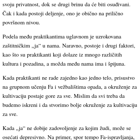
svoju privatnost, dok se drugi brinu da će biti osuđivani.
Čak i kada postoji deljenje, ono je obično na prilično
površnom nivou.
Podela među praktikantima uglavnom je uzrokovana
zaštitničkim „ja“ u nama. Naravno, postoje i drugi faktori,
kao što su praktikanti koji dolaze iz mnogo različitih
kultura i pozadina, a možda među nama ima i špijuna.
Kada praktikanti ne rade zajedno kao jedno telo, prisustvo
na grupnom učenju Fa i vežbalištima opada, a okruženje za
kultivaciju postaje gore za sve. Mislim da svi treba da
budemo iskreni i da stvorimo bolje okruženje za kultivaciju
za sve.
Kada „ja“ ne dobije zadovoljenje za kojim žudi, može se
osećati depresivno. Na primer, spor tempo Fa-ispravljanja,