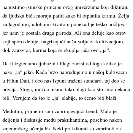
napustimo istinske principe ovog univerzuma koji diktiraju
da ljudska bića moraju patiti kako bi otplatila karmu. Želja
za lagodnim, udobnim životom ponekad je teško uočljiva
jer nam je postala druga priroda. Ali ona deluje kao otrov
koji sporo deluje, nagrizajući našu volju za kultivacijom,
dok zauzvrat, karma koja se skuplja jača ovo „ja“.
Da li izgledamo ljubazni i blagi zavisi od toga koliko je
naše „ja“ jako. Kada brzo napredujemo u našoj kultivaciji
u Falun Dafi, i deo nas ispuni traženi standard, taj deo se
odvaja. Stoga, možda nismo tako blagi kao što smo nekada
bili. Verujem da što je „ja“ slabije, to ćemo biti blaži.
Međutim, primetio sam zabrinjavajući trend. Malo je
deljenja i diskusije među praktikantima, posebno nakon
zajedničkog učenja Fa. Neki praktikanti su zabrinuti za