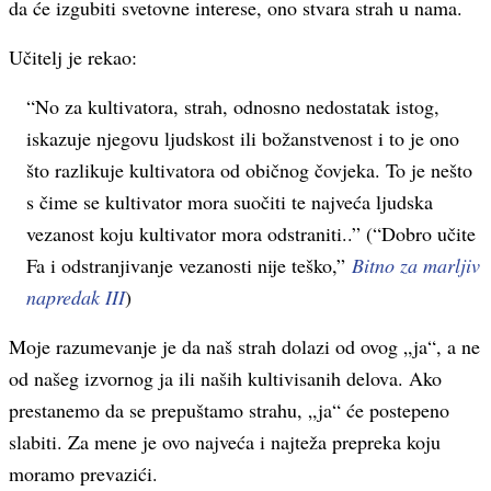
da će izgubiti svetovne interese, ono stvara strah u nama.
Učitelj je rekao:
“
No za kultivatora, strah, odnosno nedostatak istog,
iskazuje njegovu ljudskost ili božanstvenost i to je ono
što razlikuje kultivatora od običnog čovjeka. To je nešto
s čime se kultivator mora suočiti te najveća ljudska
vezanost koju kultivator mora odstraniti.
.” (“Dobro učite
Fa i odstranjivanje vezanosti nije teško,”
Bitno za marljiv
napredak III
)
Moje razumevanje je da naš strah dolazi od ovog „ja“, a ne
od našeg izvornog ja ili naših kultivisanih delova. Ako
prestanemo da se prepuštamo strahu, „ja“ će postepeno
slabiti. Za mene je ovo najveća i najteža prepreka koju
moramo prevazići.