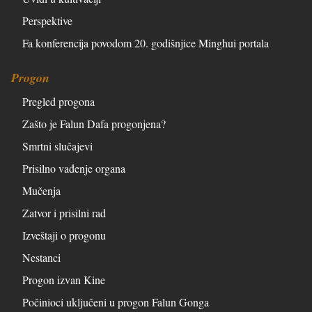
Perspektive
Fa konferencija povodom 20. godišnjice Minghui portala
Progon
Pregled progona
Zašto je Falun Dafa progonjena?
Smrtni slučajevi
Prisilno vađenje organa
Mučenja
Zatvor i prisilni rad
Izveštaji o progonu
Nestanci
Progon izvan Kine
Počinioci uključeni u progon Falun Gonga