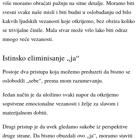
više moramo obraćati pažnju na sitne detalje. Moramo biti
svesni svake naše misli i biti budni u oslobađanju od bilo
kakvih ljudskih vezanosti koje otkrijemo, bez obzira koliko
se trivijalne činile. Mala stvar može vrlo lako biti odraz
mnogo veće vezanosti.
Istinsko eliminisanje „ja“
Postoje dva pristupa koja možemo preduzeti da bismo se
oslobodili „sebe“, prema mom razumevanju.
Jedan način je da uložimo svaki napor da otkrijemo
sopstvene emocionalne vezanosti i želje za slavom i
materijalnom dobiti.
Drugi pristup je da uvek gledamo sukobe iz perspektive
druge strane. Da bismo obuzdali ovo „ja“, moramo staviti