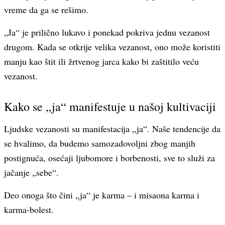
vreme da ga se rešimo.
„Ja“ je prilično lukavo i ponekad pokriva jednu vezanost
drugom. Kada se otkrije velika vezanost, ono može koristiti
manju kao štit ili žrtvenog jarca kako bi zaštitilo veću
vezanost.
Kako se „ja“ manifestuje u našoj kultivaciji
Ljudske vezanosti su manifestacija „ja“. Naše tendencije da
se hvalimo, da budemo samozadovoljni zbog manjih
postignuća, osećaji ljubomore i borbenosti, sve to služi za
jačanje „sebe“.
Deo onoga što čini „ja“ je karma – i misaona karma i
karma-bolest.