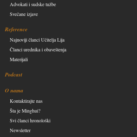
Advokati i sudske tužbe
Svečane izjave
Reference
Najnoviji članci Učitelja Lija
Članci urednika i obaveštenja
Materijali
Podcast
O nama
Kontaktirajte nas
Šta je Minghui?
Svi članci hronološki
Newsletter