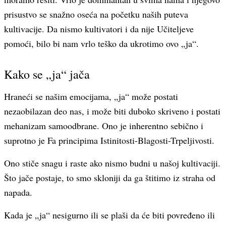
prisustvo se snažno oseća na početku naših puteva
kultivacije. Da nismo kultivatori i da nije Učiteljeve
pomoći, bilo bi nam vrlo teško da ukrotimo ovo „ja“.
Kako se „ja“ jača
Hraneći se našim emocijama, „ja“ može postati
nezaobilazan deo nas, i može biti duboko skriveno i postati
mehanizam samoodbrane. Ono je inherentno sebično i
suprotno je Fa principima Istinitosti-Blagosti-Trpeljivosti.
Ono stiče snagu i raste ako nismo budni u našoj kultivaciji.
Što jače postaje, to smo skloniji da ga štitimo iz straha od
napada.
Kada je „ja“ nesigurno ili se plaši da će biti povređeno ili