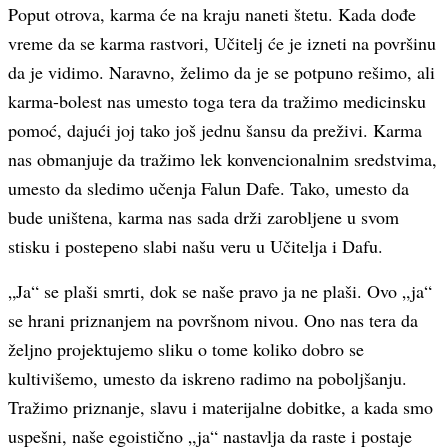
Poput otrova, karma će na kraju naneti štetu. Kada dođe
vreme da se karma rastvori, Učitelj će je izneti na površinu
da je vidimo. Naravno, želimo da je se potpuno rešimo, ali
karma-bolest nas umesto toga tera da tražimo medicinsku
pomoć, dajući joj tako još jednu šansu da preživi. Karma
nas obmanjuje da tražimo lek konvencionalnim sredstvima,
umesto da sledimo učenja Falun Dafe. Tako, umesto da
bude uništena, karma nas sada drži zarobljene u svom
stisku i postepeno slabi našu veru u Učitelja i Dafu.
„Ja“ se plaši smrti, dok se naše pravo ja ne plaši. Ovo „ja“
se hrani priznanjem na površnom nivou. Ono nas tera da
željno projektujemo sliku o tome koliko dobro se
kultivišemo, umesto da iskreno radimo na poboljšanju.
Tražimo priznanje, slavu i materijalne dobitke, a kada smo
uspešni, naše egoistično „ja“ nastavlja da raste i postaje