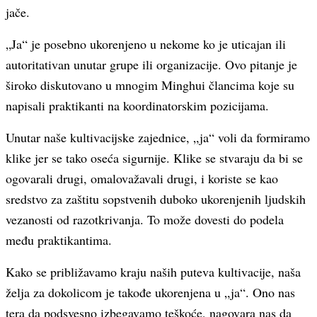
jače.
„Ja“ je posebno ukorenjeno u nekome ko je uticajan ili
autoritativan unutar grupe ili organizacije. Ovo pitanje je
široko diskutovano u mnogim Minghui člancima koje su
napisali praktikanti na koordinatorskim pozicijama.
Unutar naše kultivacijske zajednice, „ja“ voli da formiramo
klike jer se tako oseća sigurnije. Klike se stvaraju da bi se
ogovarali drugi, omalovažavali drugi, i koriste se kao
sredstvo za zaštitu sopstvenih duboko ukorenjenih ljudskih
vezanosti od razotkrivanja. To može dovesti do podela
među praktikantima.
Kako se približavamo kraju naših puteva kultivacije, naša
želja za dokolicom je takođe ukorenjena u „ja“. Ono nas
tera da podsvesno izbegavamo teškoće, nagovara nas da