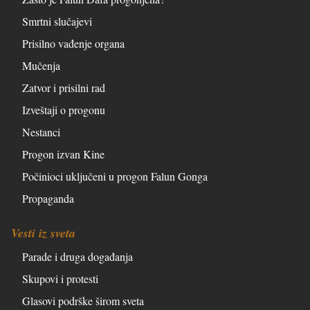
Smrtni slučajevi
Prisilno vađenje organa
Mučenja
Zatvor i prisilni rad
Izveštaji o progonu
Nestanci
Progon izvan Kine
Počinioci uključeni u progon Falun Gonga
Propaganda
Vesti iz sveta
Parade i druga događanja
Skupovi i protesti
Glasovi podrške širom sveta