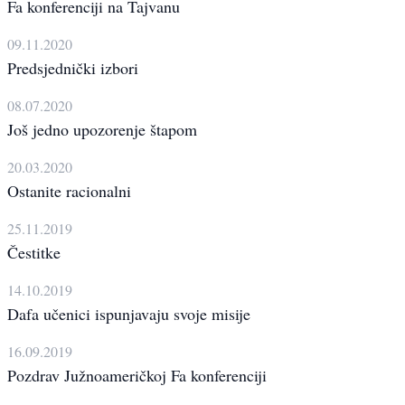
Fa konferenciji na Tajvanu
09.11.2020
Predsjednički izbori
08.07.2020
Još jedno upozorenje štapom
20.03.2020
Ostanite racionalni
25.11.2019
Čestitke
14.10.2019
Dafa učenici ispunjavaju svoje misije
16.09.2019
Pozdrav Južnoameričkoj Fa konferenciji