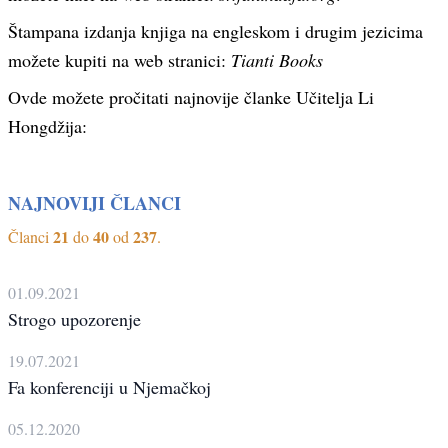
Štampana izdanja knjiga na engleskom i drugim jezicima
možete kupiti na web stranici:
Tianti Books
Ovde možete pročitati najnovije članke Učitelja Li
Hongdžija:
NAJNOVIJI ČLANCI
21
40
237
Članci
do
od
.
01.09.2021
Strogo upozorenje
19.07.2021
Fa konferenciji u Njemačkoj
05.12.2020