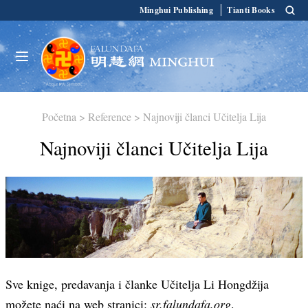
Minghui Publishing
Tianti Books
Početna
>
Reference
>
Najnoviji članci Učitelja Lija
Najnoviji članci Učitelja Lija
Sve knige, predavanja i članke Učitelja Li Hongdžija
možete naći na web stranici:
sr.falundafa.org
.